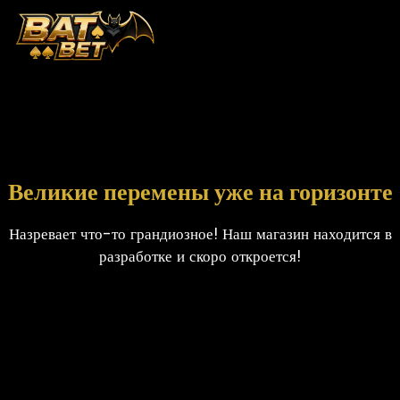
Великие перемены уже на горизонте
Назревает что-то грандиозное! Наш магазин находится в
разработке и скоро откроется!